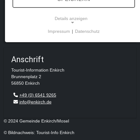
Wandern
Details anzeigen
Enkirch und die Moselregion entdecken
Impressum
|
Datenschutz
NOTWENDIGE COOKIES
Notwendige Cookies ermöglichen grundlegende
Funktionen und sind für die einwandfreie Funktion
Anschrift
der Website erforderlich.
Tourist-Information Enkirch
Einverständnis-Cookie
Brunnenplatz 2
56850 Enkirch
Name:
+49 (0) 6541 9265
cookie_consent
info@enkirch.de
Zweck:
Dieser Cookie speichert die ausgewählten
Einverständnis-Optionen des Benutzers
© 2024 Gemeinde Enkirch/Mosel
Cookie Laufzeit:
© Bildnachweis: Tourist-Info Enkirch
1 Jahr