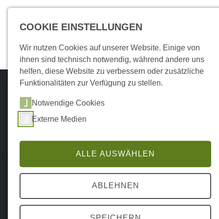
COOKIE EINSTELLUNGEN
Wir nutzen Cookies auf unserer Website. Einige von
ihnen sind technisch notwendig, während andere uns
helfen, diese Website zu verbessern oder zusätzliche
Funktionalitäten zur Verfügung zu stellen.
Unterkünfte
Notwendige Cookies
Ihre Gastgeber in Enkirch schnell und
Externe Medien
einfach finden
ALLE AUSWÄHLEN
Restaurants
ABLEHNEN
Regionale Küche und Moselwein genießen
SPEICHERN