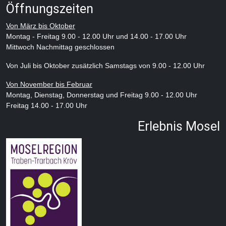
Öffnungszeiten
Von März bis Oktober
Montag - Freitag 9.00 - 12.00 Uhr und 14.00 - 17.00 Uhr
EXTERNE MEDIEN
Mittwoch Nachmittag geschlossen
Um Inhalte von Videoplattformen und Social Media
Plattformen anzeigen zu können, werden von
Von Juli bis Oktober zusätzlich Samstags von 9.00 - 12.00 Uhr
diesen externen Medien Cookies gesetzt.
Von November bis Februar
Montag, Dienstag, Donnerstag und Freitag 9.00 - 12.00 Uhr
YouTube
Freitag 14.00 - 17.00 Uhr
Erlebnis Mosel
Vimeo