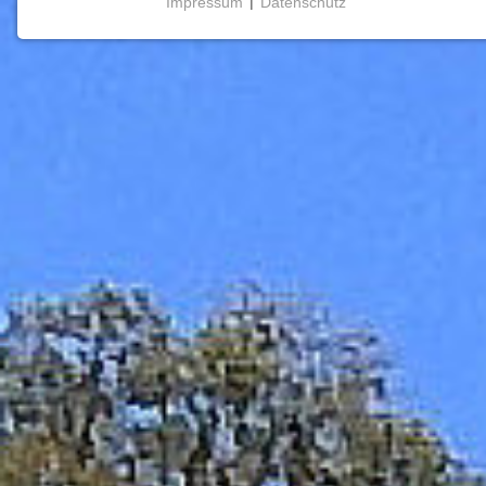
Impressum
|
Datenschutz
NOTWENDIGE COOKIES
Notwendige Cookies ermöglichen grundlegende
Funktionen und sind für die einwandfreie Funktion
der Website erforderlich.
Einverständnis-Cookie
Name:
cookie_consent
Zweck:
Dieser Cookie speichert die
ausgewählten Einverständnis-
Optionen des Benutzers
Cookie
Laufzeit:
1 Jahr