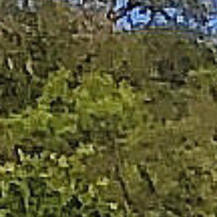
EXTERNE MEDIEN
Um Inhalte von Videoplattformen und Social Media
Plattformen anzeigen zu können, werden von
diesen externen Medien Cookies gesetzt.
YouTube
Vimeo