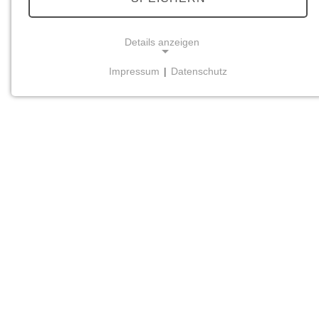
Details anzeigen
Impressum
|
Datenschutz
NOTWENDIGE COOKIES
Notwendige Cookies ermöglichen grundlegende
Funktionen und sind für die einwandfreie Funktion
der Website erforderlich.
Einverständnis-Cookie
Name:
cookie_consent
Zweck:
Dieser Cookie speichert die ausgewählten
Einverständnis-Optionen des Benutzers
Cookie Laufzeit:
1 Jahr