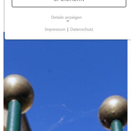
Details anzeigen
Impressum
|
Datenschutz
NOTWENDIGE COOKIES
Notwendige Cookies ermöglichen grundlegende
Funktionen und sind für die einwandfreie Funktion
der Website erforderlich.
Einverständnis-Cookie
Name:
cookie_consent
Zweck:
Dieser Cookie speichert die ausgewählten
Einverständnis-Optionen des Benutzers
Cookie Laufzeit:
1 Jahr