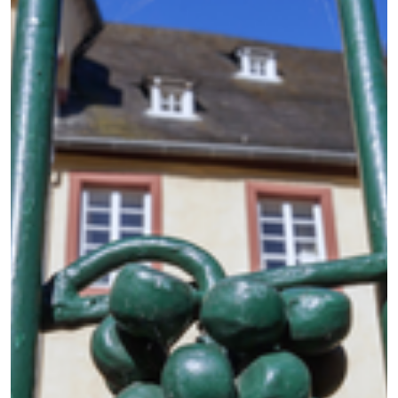
EXTERNE MEDIEN
Um Inhalte von Videoplattformen und Social Media
Plattformen anzeigen zu können, werden von
diesen externen Medien Cookies gesetzt.
YouTube
Vimeo