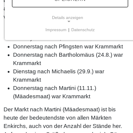
behalten hat, gab es weitere Märkte. In einem
alten Marktverzeichnis waren folgende Märkte
vermerkt:
Details anzeigen
Dienstag nach Jubilate (3. Sonntag nach
Impressum
|
Datenschutz
NOTWENDIGE COOKIES
Ostern) war Kram-, Vieh- und Ferkelmarkt
Notwendige Cookies ermöglichen grundlegende
Donnerstag nach Pfingsten war Krammarkt
Funktionen und sind für die einwandfreie Funktion
Donnerstag nach Bartholomäus (24.8.) war
der Website erforderlich.
Krammarkt
Dienstag nach Michaelis (29.9.) war
Einverständnis-Cookie
Krammarkt
Name:
Donnerstag nach Martini (11.11.)
cookie_consent
(Mäadesmaat) war Krammarkt
Zweck:
Dieser Cookie speichert die ausgewählten
Der Markt nach Martini (Mäadesmaat) ist bis
Einverständnis-Optionen des Benutzers
heute der bedeutendste von allen Märkten
Enkirchs, auch von der Anzahl der Stände her.
Cookie Laufzeit:
1 Jahr