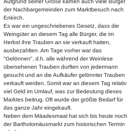
Aufgrund seiner Größe kamen auch viele Bürger
der Nachbargemeinden zum Marktbesuch nach
Enkirch.
EXTERNE MEDIEN
Es war ein ungeschriebenes Gesetz, dass die
Um Inhalte von Videoplattformen und Social Media
Weingüter an diesem Tag alle Bürger, die im
Plattformen anzeigen zu können, werden von
Herbst ihre Trauben an sie verkauft hatten,
diesen externen Medien Cookies gesetzt.
ausbezahlten. Am Tage vorher war das
"Gelönnen", d.h. alle während der Weinlese
YouTube
übersehenen Trauben durften von jedermann
gesucht und an die Aufkäufer gelönnter Trauben
Vimeo
verkauft werden. Somit war an diesem Tag relativ
viel Geld im Umlauf, was zur Bedeutung dieses
Marktes beitrug. Oft wurde der größte Bedarf für
das ganze Jahr eingekauft.
Neben dem Mäadesmaat hat sich bis heute noch
der Bartholomäusmarkt zum historischen Termin