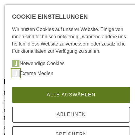
COOKIE EINSTELLUNGEN
Wir nutzen Cookies auf unserer Website. Einige von
ihnen sind technisch notwendig, während andere uns
helfen, diese Website zu verbessern oder zusätzliche
Funktionalitäten zur Verfügung zu stellen.
Notwendige Cookies
Externe Medien
Enkircher Märkte
Mit Verleihung der Freiheitsurkunde im Jahre
ALLE AUSWÄHLEN
1248 wurde Enkirch Stadtrechtsort. Zu den
neuen Rechten zählte auch das Marktrecht.
ABLEHNEN
Neben dem Wochenmarkt, der zentral im Ort bei
der Kirche lag und bis heute noch seinen Namen
SPEICHERN