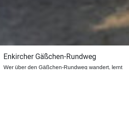
Enkircher Gäßchen-Rundweg
Wer über den Gäßchen-Rundweg wandert, lernt
Enkirchs versteckte Winkel kennen.
Abwechselnd auf historischem Gassenpflaster,
Pfaden und Treppen oder auf so genannten
„alten Feuerlöschwegen“, wurde dieser
Rundgang dem Motto „romantisch, verwinkelt,
malerisch“ mehr als gerecht. Auf diesem
geführten Rundweg können Sie viele