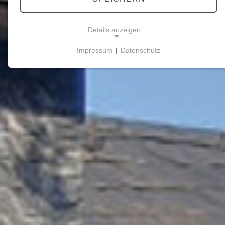
Details anzeigen
Impressum
|
Datenschutz
NOTWENDIGE COOKIES
Notwendige Cookies ermöglichen grundlegende
Funktionen und sind für die einwandfreie Funktion
der Website erforderlich.
Einverständnis-Cookie
Name:
cookie_consent
Zweck:
Dieser Cookie speichert die ausgewählten
Einverständnis-Optionen des Benutzers
Cookie Laufzeit:
1 Jahr